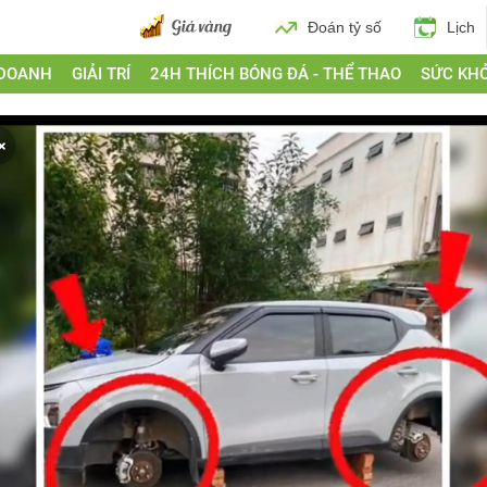
Đoán tỷ số
Lịch
 DOANH
GIẢI TRÍ
24H THÍCH BÓNG ĐÁ - THỂ THAO
SỨC KH